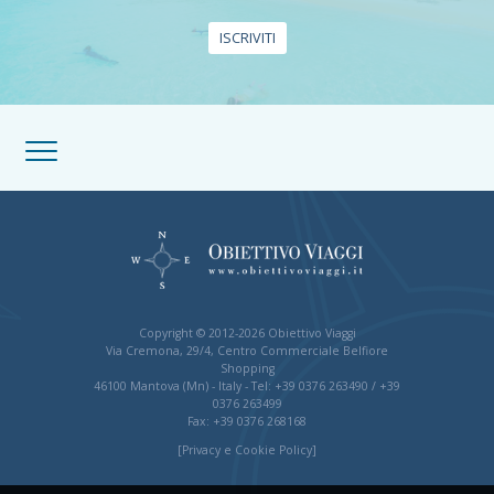
ISCRIVITI
SERVIZIO CLIENTI
MAPPA DEL SITO
Copyright © 2012-2026 Obiettivo Viaggi
Via Cremona, 29/4, Centro Commerciale Belfiore
Shopping
46100 Mantova (Mn) - Italy - Tel: +39 0376 263490 / +39
0376 263499
Fax: +39 0376 268168
[Privacy e Cookie Policy]