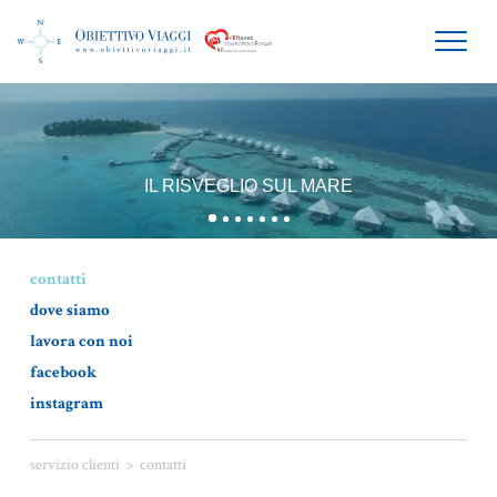
HOME
BENVENUTI A MANTOVA
IL RISVEGLIO SUL MARE
AGENZIA VIAGGI
OFFERTE VACANZE
contatti
OFFERTE MALDIVE
dove siamo
SPECIALE MATRIMONI
lavora con noi
facebook
instagram
>
servizio clienti
contatti