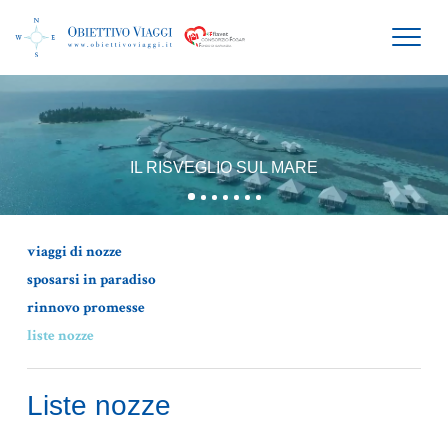
HOME
BENVENUTI A MANTOVA
IL RISVEGLIO SUL MARE
AGENZIA VIAGGI
OFFERTE VACANZE
viaggi di nozze
OFFERTE MALDIVE
sposarsi in paradiso
SPECIALE MATRIMONI
rinnovo promesse
liste nozze
Liste nozze