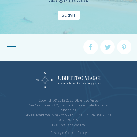
ISCRIVITI
SERVIZIO CLIENTI
MAPPA DEL SITO
Copyright © 2012-2026 Obiettivo Viaggi
Via Cremona, 29/4, Centro Commerciale Belfiore
Shopping
46100 Mantova (Mn) - Italy - Tel: +39 0376 263490 / +39
0376 263499
Fax: +39 0376 268168
[Privacy e Cookie Policy]