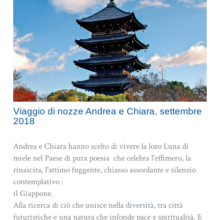
Viaggio di nozze Andrea e Chiara, settembre
2018
Andrea e Chiara hanno scelto di vivere la loro Luna di
miele nel Paese di pura poesia che celebra l'effimero, la
rinascita, l'attimo fuggente, chiasso assordante e silenzio
contemplativo :
il Giappone.
Alla ricerca di ciò che unisce nella diversità, tra città
futuristiche e una natura che infonde pace e spiritualità. E