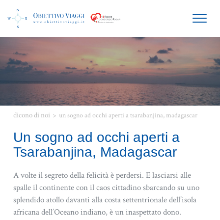
HOME
BENVENUTI A MANTOVA
AGENZIA VIAGGI
OFFERTE VACANZE
dicono di noi
>
un sogno ad occhi aperti a tsarabanjina, madagascar
OFFERTE MALDIVE
Un sogno ad occhi aperti a
SPECIALE MATRIMONI
Tsarabanjina, Madagascar
A volte il segreto della felicità è perdersi. E lasciarsi alle
spalle il continente con il caos cittadino sbarcando su uno
splendido atollo davanti alla costa settentrionale dell’isola
africana dell’Oceano indiano, è un inaspettato dono.